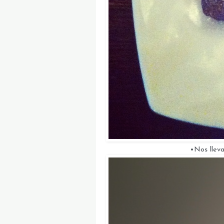
•Nos llev