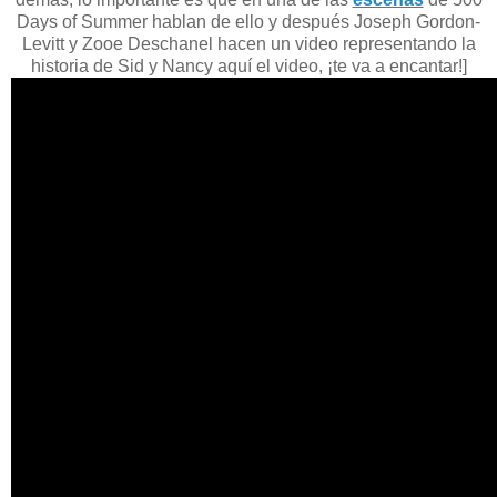
Days of Summer hablan de ello y después Joseph Gordon-
Levitt y Zooe Deschanel hacen un video representando la
historia de
Sid y Nancy aquí
el video, ¡te va a encantar!]