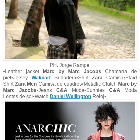
PH. Jorge Rampe
•Leather jacket
Marc by Marc Jacobs
Chamarra de
piel•Jersey
Walmart
Sudadera•Shirt
Zara
Camisa•Plaid
Shirt
Zara Men
Camisa de cuadros•Metallic Clutch
Marc by
Marc Jacobs
•Jeans
C&A
Moda•Sunnies
C&A
Moda
Lentes de sol•Watch
Daniel Wellington
Reloj•