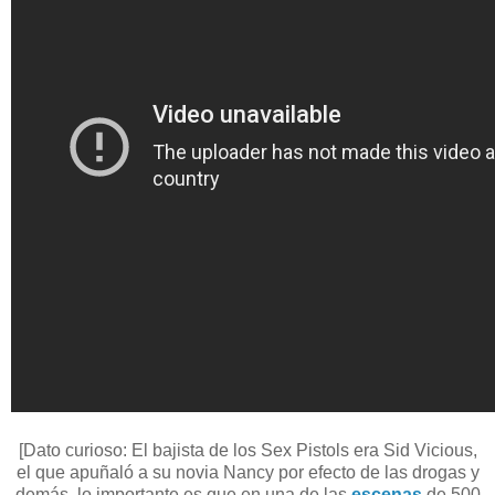
[Dato curioso: El bajista de los Sex Pistols era Sid Vicious,
el que apuñaló a su novia Nancy por efecto de las drogas y
demás, lo importante es que en una de las
escenas
de 500