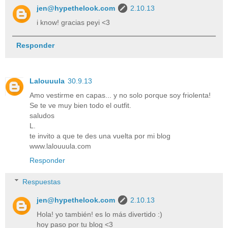
jen@hypethelook.com
2.10.13
i know! gracias peyi <3
Responder
Lalouuula
30.9.13
Amo vestirme en capas... y no solo porque soy friolenta!
Se te ve muy bien todo el outfit.
saludos
L.
te invito a que te des una vuelta por mi blog
www.lalouuula.com
Responder
Respuestas
jen@hypethelook.com
2.10.13
Hola! yo también! es lo más divertido :)
hoy paso por tu blog <3