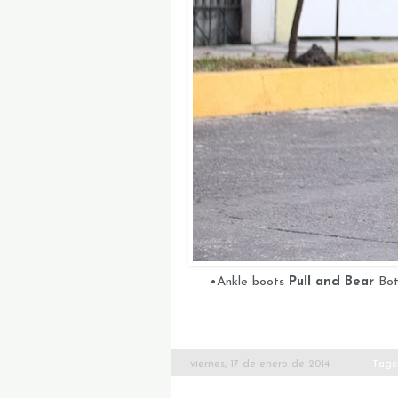
•Ankle boots
Pull and Bear
Bot
viernes, 17 de enero de 2014
Tags