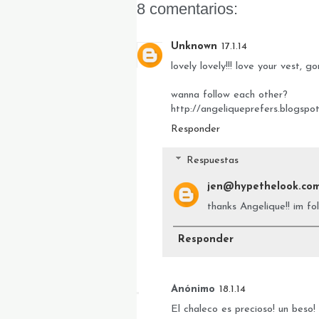
8 comentarios:
Unknown
17.1.14
lovely lovely!!! love your vest, go
wanna follow each other?
http://angeliqueprefers.blogsp
Responder
Respuestas
jen@hypethelook.co
thanks Angelique!! im fo
Responder
Anónimo
18.1.14
El chaleco es precioso! un beso!