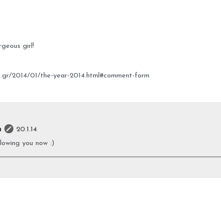
rgeous girl!
ot.gr/2014/01/the-year-2014.html#comment-form
m
20.1.14
llowing you now :)