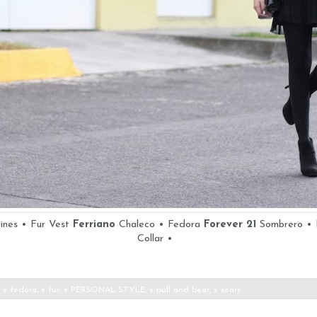
ines • Fur Vest
Ferriano
Chaleco • Fedora
Forever 21
Sombrero •
Collar •
:
x fedora
,
x fur
,
x PERSONAL STYLE
,
x pull and bear
,
x sears