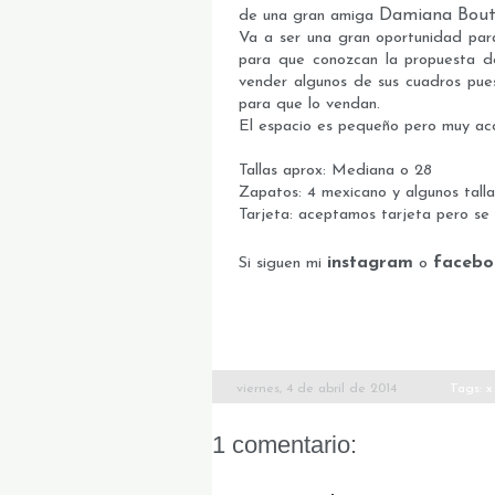
Damiana Bout
de una gran amiga
Va a ser una gran oportunidad para
para que conozcan la propuesta de
vender algunos de sus cuadros pues
para que lo vendan.
El espacio es pequeño pero muy aco
Tallas aprox: Mediana o 28
Zapatos: 4 mexicano y algunos tall
Tarjeta: aceptamos tarjeta pero se c
instagram
facebo
Si siguen mi
o
viernes, 4 de abril de 2014
Tags:
x
1 comentario: