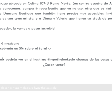
ique
ubicada en Colima 107-B Roma Norte, (en contra esquina de A
 conocernos, compartir ropa bonita que ya no uso, otra que es vint
 Damiana Boutique que también tiene precios muy accesibles. Invi
 es una gran artista, y a Diana y Valeria que tienen un stock de pe
gedor, la vamos a pasar increíble!
a 6 mexicano
obraría un 5% sobre el total -.-
ok
podrán ver en el hashtag #hypethelooksale algunas de las cosas 
¿Quien viene?
 closet
,
x hypethelook
,
x hypethelooksale