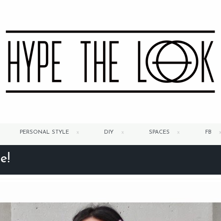
PERSONAL STYLE
DIY
SPACES
FB
e!