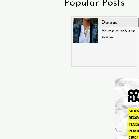
Popular Posts
Diéresis
Ya me gustó ese
spot...