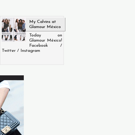
My Calvins at
Glamour México
Today on
Glamour México!
Facebook /
Twitter / Instagram