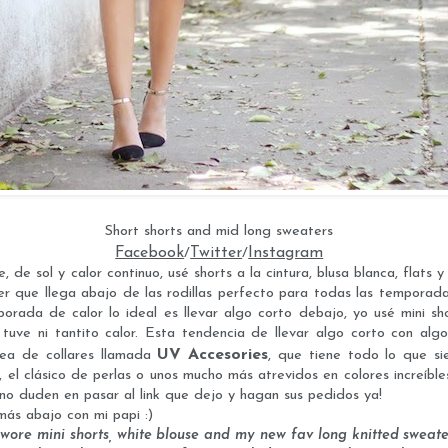
Short shorts and mid long sweaters
Facebook
Twitter
Instagram
/
/
de sol y calor continuo, usé shorts a la cintura, blusa blanca, flats y
ter que llega abajo de las rodillas perfecto para todas las temporad
orada de calor lo ideal es llevar algo corto debajo, yo usé mini sh
tuve ni tantito calor. Esta tendencia de llevar algo corto con alg
UV Accesories
nea de collares llamada
, que tiene todo lo que si
, el clásico de perlas o unos mucho más atrevidos en colores increíble
a no duden en pasar al link que dejo y hagan sus pedidos ya!
 más abajo con mi papi :)
wore mini shorts, white blouse and my new fav long knitted sweater