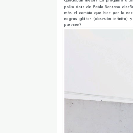
quedaban mejor? Le pregunté a Sh
polka dots de Pablo Santana dise
más el cambio que hice por la no
negras glitter (obsesión infinita
parecen?