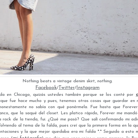
Nothing beats a vintage denim skirt, nothing.
Facebook
Twitter
Instagram
/
/
da en Chicago, quizás ustedes también porque se los conté por
rque fue hace mucho y pues, tenemos otras cosas que guardar en n
 honestamente no sabía con qué ponérmela. Fue hasta que Foreve
lanco, que la saqué del closet. Les platico rápido, Forever me mand
 rack de la tienda, fui. ¿Qué me pasó? Que salí confirmando mi adic
lviendo al tema de la falda, pues creí que la primera forma en la qu
sentaciones y la que mejor quedaba era mi falda *.* Seguido a esto 