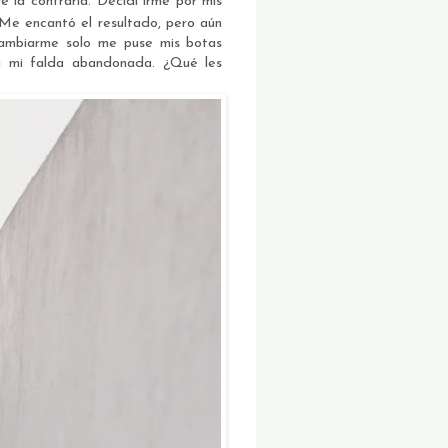
é la contraria. Decidí irme por mis
Me encantó el resultado, pero aún
ambiarme solo me puse mis botas
s a mi falda abandonada. ¿Qué les