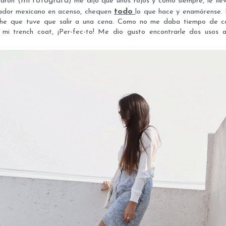
mi fotógrafa
aron (
) me dijo que unos rojos y como siempre, le llev
todo
ñador mexicano en acenso, chequen
lo que hace y enamórense. 
che que tuve que salir a una cena. Como no me daba tiempo de c
) y mi trench coat, ¡Per-fec-to! Me dio gusto encontrarle dos uso